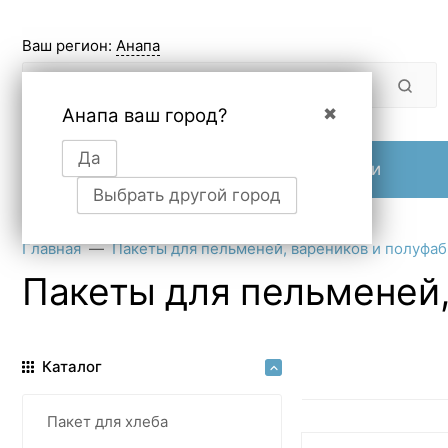
Ваш регион:
Анапа
Анапа ваш город?
✖
Да
Продукция
О компании
Выбрать другой город
Главная
Пакеты для пельменей, вареников и полуфаб
Пакеты для пельменей,
Каталог
Пакет для хлеба