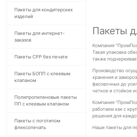
Пакеты для кондитерских
изделий
Пакеты д
Пакеты для интернет-
заказов
Компания “ПромПол
Такая упаковка обе
Пакеты СРР без печати
также подчеркивает
Производство осущ
Пакеты БОПП с клеевым
хранения и замороз
клапаном
фасовочных до уси
четкое и стойкое и
Полипропиленовые пакеты
Компания “ПромПол
ПП с клеевым клапаном
работаем как с кр
решения для каждо
Пакеты с логотипом
флексопечать
Наши пакеты для п