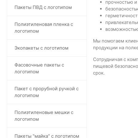
прочностью и
Пакеты ПВД с логотипом
безопасность
герметичност
привлекатель
Полиэтиленовая пленка с
возможностью
логотипом
Мы помогаем клиен
продукции на полк
Экопакеты с логотипом
Сотрудничая с ком
Фасовочные пакеты с
пищевой безопаснос
логотипом
срок.
Пакет с прорубной ручкой с
логотипом
Полиэтиленовые мешки с
логотипом
Пакеты "майка" с логотипом